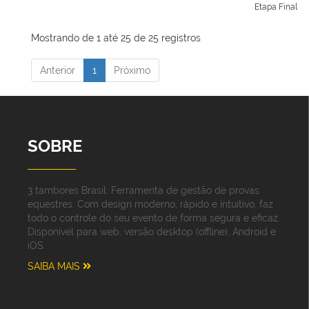
Etapa Final
Mostrando de 1 até 25 de 25 registros
Anterior
1
Próximo
SOBRE
3 tambores Brasil: Ferramenta de gestão de provas
equestres. Com design moderno, rápido e intuitivo, faz
todo o controle do seu evento de forma segura e eficaz.
Disponível para web, versão desktop (offline), Android e
iOS.
SAIBA MAIS