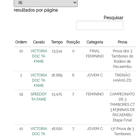
resultados por página
Pesquisar
Ordem
Cavalo
Tempo
Posição
Categoria
Prova
10
VICTORIA
13,514
0
FINAL
Prova dos 3
DOC TA
FEMININO
Tambores do
FAME
Rodeio de
Pacaembu
2
VICTORIA
18,689
6
JOVEM C
TREINÃO
DOC TA
HARAS ZD
FAME
19
SPEEDDY
13,475
7
FEMININO
CAMPEONATO
TA FAME
DE 3
TAMBORES CT
3 M3NINAS DE
PACAEMBU
Etapa Final
10
VICTORIA
18,620
7
JOVEM C
13ª Prova de 3
DOC TA
Tambores