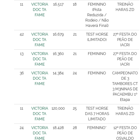
11
VICTORIA
16,517
18
FEMININO
TREINÃO
DOC TA
(Pista
HARAS ZD
FAME
Reduzida /
Rodeio / Não
Haverá Final)
42
VICTORIA
16,679
21
TEST HORSE
27ª FESTA DO
DOC TA
(LIMITADO)
PEÃO DE
FAME
IACRI
13
VICTORIA
16,360
21
FEMININO
27ª FESTA DO
DOC TA
PEÃO DE
FAME
IACRI
36
VICTORIA
14,384
24
FEMININO
CAMPEONATO
DOC TA
DE 3
FAME
TAMBORES CT
3 M3NINAS DE
PACAEMBU 1º
Etapa
11
VICTORIA
120,000
25
TEST HORSE
TREINÃO
DOC TA
DAS 7 HORAS
HARAS ZD
FAME
LIMITADO
24
VICTORIA
18,428
28
FEMININO*
12ª FESTA DO
DOC TA
PEÃO DE
FAME
OSVALDO