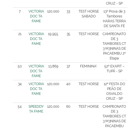
CRUZ - SP
7
VICTORIA
120,000
33
TEST HORSE
13ª Prova de 3
DOC TA
SABADO
Tambores
FAME
HARAS TERRA
DE SANTA FÉ
21
VICTORIA
19,955
35
TEST HORSE
CAMPEONATO
DOC TA
DE 3
FAME
TAMBORES CT
3 M3NINAS DE
PACAEMBU 2º
Etapa
50
VICTORIA
13,869
37
FEMININA*
52ª EXAPIT –
DOC TA
TUPÃ - SP
FAME
34
VICTORIA
120,000
40
TEST HORSE
12ª FESTA DO
DOC TA
PEÃO DE
FAME
OSVALDO
CRUZ - SP
54
SPEEDDY
120,000
60
TEST HORSE
CAMPEONATO
TA FAME
DE 3
TAMBORES CT
3 M3NINAS DE
PACAEMBU