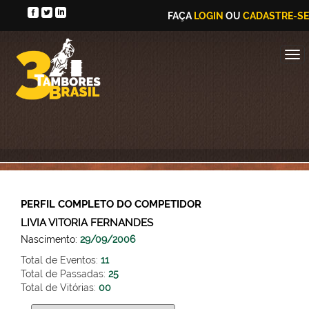
FAÇA
LOGIN
OU
CADASTRE-SE
PERFIL COMPLETO DO COMPETIDOR
LIVIA VITORIA FERNANDES
Nascimento:
29/09/2006
Total de Eventos:
11
Total de Passadas:
25
Total de Vitórias:
00