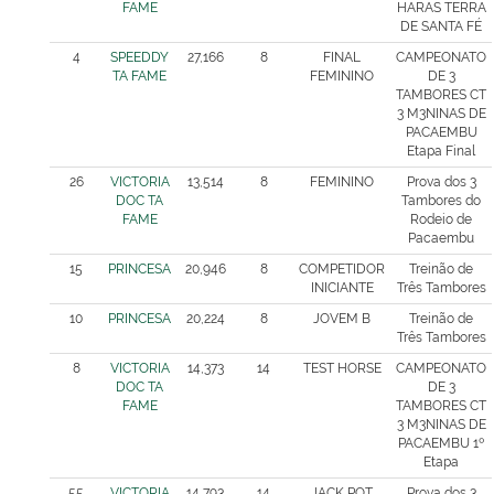
FAME
HARAS TERRA
DE SANTA FÉ
4
SPEEDDY
27,166
8
FINAL
CAMPEONATO
TA FAME
FEMININO
DE 3
TAMBORES CT
3 M3NINAS DE
PACAEMBU
Etapa Final
26
VICTORIA
13,514
8
FEMININO
Prova dos 3
DOC TA
Tambores do
FAME
Rodeio de
Pacaembu
15
PRINCESA
20,946
8
COMPETIDOR
Treinão de
INICIANTE
Três Tambores
10
PRINCESA
20,224
8
JOVEM B
Treinão de
Três Tambores
8
VICTORIA
14,373
14
TEST HORSE
CAMPEONATO
DOC TA
DE 3
FAME
TAMBORES CT
3 M3NINAS DE
PACAEMBU 1º
Etapa
55
VICTORIA
14,793
14
JACK POT
Prova dos 3