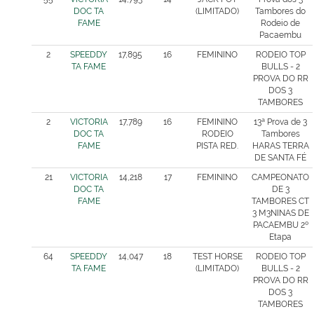
DOC TA
(LIMITADO)
Tambores do
FAME
Rodeio de
Pacaembu
2
SPEEDDY
17,895
16
FEMININO
RODEIO TOP
TA FAME
BULLS - 2
PROVA DO RR
DOS 3
TAMBORES
2
VICTORIA
17,789
16
FEMININO
13ª Prova de 3
DOC TA
RODEIO
Tambores
FAME
PISTA RED.
HARAS TERRA
DE SANTA FÉ
21
VICTORIA
14,218
17
FEMININO
CAMPEONATO
DOC TA
DE 3
FAME
TAMBORES CT
3 M3NINAS DE
PACAEMBU 2º
Etapa
64
SPEEDDY
14,047
18
TEST HORSE
RODEIO TOP
TA FAME
(LIMITADO)
BULLS - 2
PROVA DO RR
DOS 3
TAMBORES