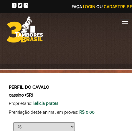
FAÇA
LOGIN
OU
CADASTRE-SE
PERFIL DO CAVALO
cassino (SR)
Proprietário:
leticia prates
Premiação deste animal em provas:
R$ 0,00