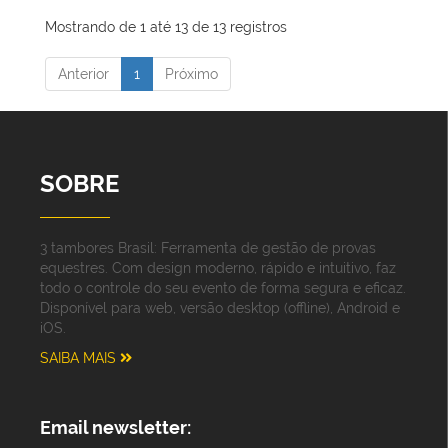
Mostrando de 1 até 13 de 13 registros
Anterior
1
Próximo
SOBRE
3 tambores Brasil: Ferramenta de gestão de provas
equestres. Com design moderno, rápido e intuitivo, faz
todo o controle do seu evento de forma segura e eficaz.
Disponível para web, versão desktop (offline), Android e
iOS.
SAIBA MAIS
Email newsletter: