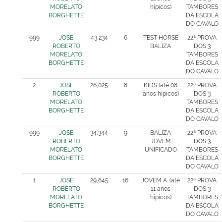
MORELATO
hípicos)
TAMBORES
BORGHETTE
DA ESCOLA
DO CAVALO
999
JOSE
43,234
6
TEST HORSE
22ª PROVA
ROBERTO
BALIZA
DOS 3
MORELATO
TAMBORES
BORGHETTE
DA ESCOLA
DO CAVALO
2
JOSE
26,025
8
KIDS (até 08
22ª PROVA
ROBERTO
anos hípicos)
DOS 3
MORELATO
TAMBORES
BORGHETTE
DA ESCOLA
DO CAVALO
999
JOSE
34,344
9
BALIZA
22ª PROVA
ROBERTO
JOVEM
DOS 3
MORELATO
UNIFICADO
TAMBORES
BORGHETTE
DA ESCOLA
DO CAVALO
1
JOSE
29,645
16
JOVEM A: (até
22ª PROVA
ROBERTO
11 anos
DOS 3
MORELATO
hípicos)
TAMBORES
BORGHETTE
DA ESCOLA
DO CAVALO