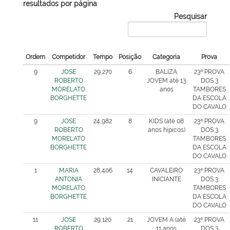
resultados por página
Pesquisar
Ordem
Competidor
Tempo
Posição
Categoria
Prova
9
JOSE
29,270
6
BALIZA
23ª PROVA
ROBERTO
JOVEM até 13
DOS 3
MORELATO
anos
TAMBORES
BORGHETTE
DA ESCOLA
DO CAVALO
9
JOSE
24,982
8
KIDS (até 08
23ª PROVA
ROBERTO
anos hípicos)
DOS 3
MORELATO
TAMBORES
BORGHETTE
DA ESCOLA
DO CAVALO
1
MARIA
28,406
14
CAVALEIRO
23ª PROVA
ANTONIA
INICIANTE
DOS 3
MORELATO
TAMBORES
BORGHETTE
DA ESCOLA
DO CAVALO
11
JOSE
29,120
21
JOVEM A (até
23ª PROVA
ROBERTO
11 anos
DOS 3