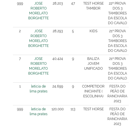
999
JOSE
28,203
47
TEST HORSE
22ª PROVA
ROBERTO
TAMBOR
DOS 3
MORELATO
TAMBORES
BORGHETTE
DA ESCOLA
DO CAVALO
2
JOSE
28,293
5
KIDS
21ª PROVA
ROBERTO
DOS 3
MORELATO
TAMBORES
BORGHETTE
DA ESCOLA
DO CAVALO
7
JOSE
40,424
9
BALIZA
21ª PROVA
ROBERTO
JOVEM
DOS 3
MORELATO
UNIFICADO
TAMBORES
BORGHETTE
DA ESCOLA
DO CAVALO
1
leticia de
24,699
9
COMPETIDOR
FESTA DO
lima prates
INICIANTE (
PEÃO DE
ESCOLINHA)
RANCHARIA
2023
999
leticia de
120,000
113
TEST HORSE
FESTA DO
lima prates
PEÃO DE
RANCHARIA
2023