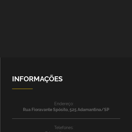
INFORMAÇÕES
Endereço:
Rua Fioravante Spósito, 525 Adamantina/SP
Telefones: