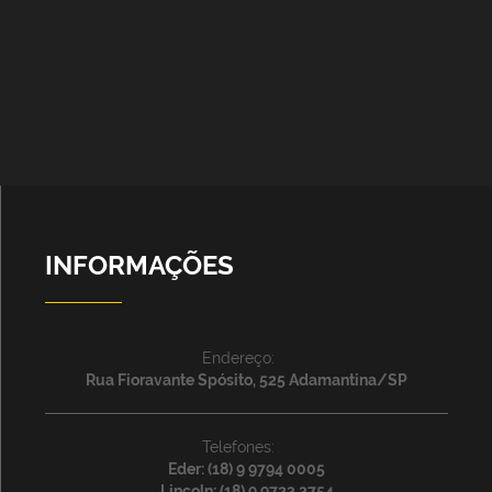
INFORMAÇÕES
Endereço:
Rua Fioravante Spósito, 525 Adamantina/SP
Telefones:
Eder: (18) 9 9794 0005
Lincoln: (18) 9 9723 3754