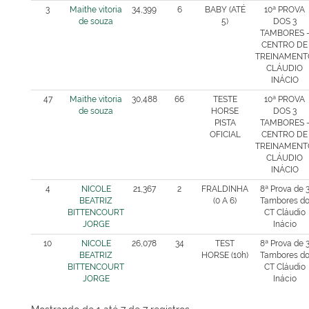
3
Maithe vitoria
34,399
6
BABY (ATÉ
10ª PROVA
de souza
5)
DOS 3
TAMBORES 
CENTRO DE
TREINAMENT
CLÁUDIO
INÁCIO
47
Maithe vitoria
30,488
66
TESTE
10ª PROVA
de souza
HORSE
DOS 3
PISTA
TAMBORES 
OFICIAL
CENTRO DE
TREINAMENT
CLÁUDIO
INÁCIO
4
NICOLE
21,367
2
FRALDINHA
8ª Prova de 
BEATRIZ
(0 A 6)
Tambores d
BITTENCOURT
CT Cláudio
JORGE
Inácio
10
NICOLE
26,078
34
TEST
8ª Prova de 
BEATRIZ
HORSE (10h)
Tambores d
BITTENCOURT
CT Cláudio
JORGE
Inácio