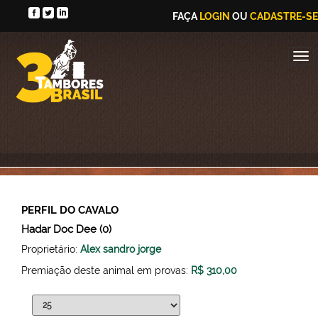
FAÇA
LOGIN
OU
CADASTRE-SE
PERFIL DO CAVALO
Hadar Doc Dee (0)
Proprietário:
Alex sandro jorge
Premiação deste animal em provas:
R$ 310,00