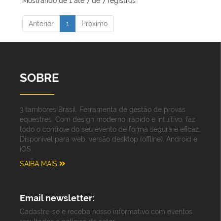
Mostrando de 1 até 7 de 7 registros
Anterior
1
Próximo
SOBRE
3 tambores Brasil: Ferramenta de gestão de provas
equestres. Com design moderno, rápido e intuitivo, faz
todo o controle do seu evento de forma segura e eficaz.
Disponível para web, versão desktop (offline), Android e
iOS.
SAIBA MAIS
Email newsletter:
Cadastre-se e receba nosso informativo com eventos,