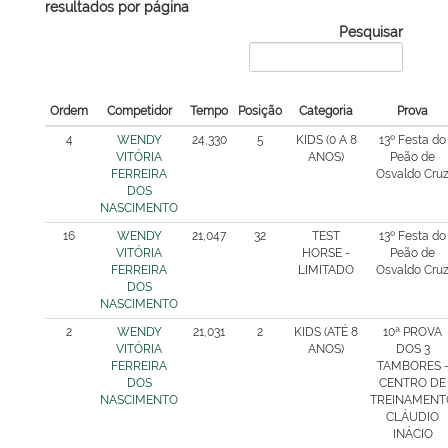
resultados por página
Pesquisar
Ordem
Competidor
Tempo
Posição
Categoria
Prova
4
WENDY
24,330
5
KIDS (0 A 8
13º Festa do
VITÓRIA
ANOS)
Peão de
FERREIRA
Osvaldo Cru
DOS
NASCIMENTO
16
WENDY
21,047
32
TEST
13º Festa do
VITÓRIA
HORSE -
Peão de
FERREIRA
LIMITADO
Osvaldo Cru
DOS
NASCIMENTO
2
WENDY
21,031
2
KIDS (ATÉ 8
10ª PROVA
VITÓRIA
ANOS)
DOS 3
FERREIRA
TAMBORES 
DOS
CENTRO DE
NASCIMENTO
TREINAMENT
CLÁUDIO
INÁCIO