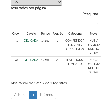
resultados por página
Pesquisar
Ordem
Cavalo
Tempo
Posição
Categoria
Prova
1
DELICADA
14,197
1
COMPETIDOR
INUBIA
INICIANTE
PAULISTA
(ESCOLINHA)
RODEIO
SHOW
46
DELICADA
17,891
25
TESTE HORSE
INUBIA
LIMITADO
PAULISTA
RODEIO
SHOW
Mostrando de 1 até 2 de 2 registros
Anterior
1
Próximo