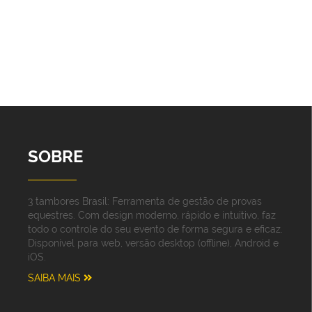
SOBRE
3 tambores Brasil: Ferramenta de gestão de provas
equestres. Com design moderno, rápido e intuitivo, faz
todo o controle do seu evento de forma segura e eficaz.
Disponível para web, versão desktop (offline), Android e
iOS.
SAIBA MAIS