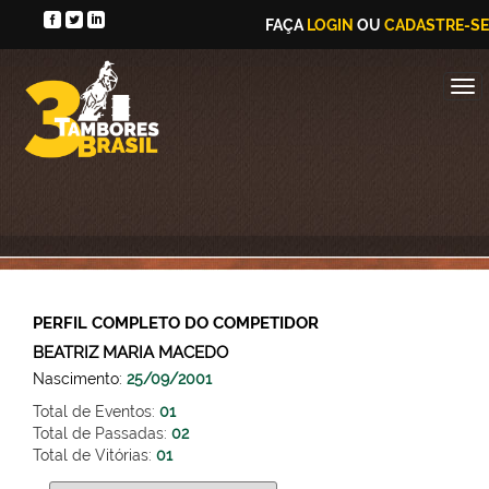
FAÇA
LOGIN
OU
CADASTRE-SE
PERFIL COMPLETO DO COMPETIDOR
BEATRIZ MARIA MACEDO
Nascimento:
25/09/2001
Total de Eventos:
01
Total de Passadas:
02
Total de Vitórias:
01