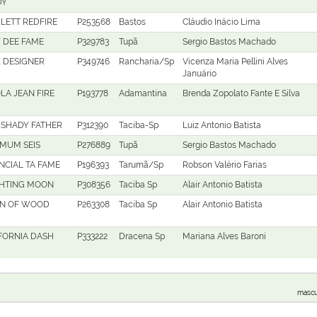
DY
LETT REDFIRE
P253568
Bastos
Cláudio Inácio Lima
 DEE FAME
P329783
Tupã
Sergio Bastos Machado
 DESIGNER
P349746
Rancharia/Sp
Vicenza Maria Pellini Alves
Januário
LA JEAN FIRE
P193778
Adamantina
Brenda Zopolato Fante E Silva
 SHADY FATHER
P312390
Taciba-Sp
Luiz Antonio Batista
MUM SEIS
P276889
Tupã
Sergio Bastos Machado
NCIAL TA FAME
P196393
Tarumã/Sp
Robson Valério Farias
HTING MOON
P308356
Taciba Sp
Alair Antonio Batista
N OF WOOD
P263308
Taciba Sp
Alair Antonio Batista
FORNIA DASH
P333222
Dracena Sp
Mariana Alves Baroni
mascu