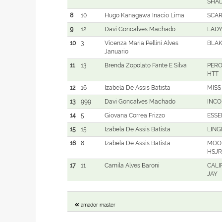
SHA
8
10
Hugo Kanagawa Inacio Lima
SCAR
9
12
Davi Goncalves Machado
LADY
10
3
Vicenza Maria Pellini Alves
BLAK
Januario
11
13
Brenda Zopolato Fante E Silva
PERO
HTT
12
16
Izabela De Assis Batista
MISS
13
999
Davi Goncalves Machado
INCO
14
5
Giovana Correa Frizzo
ESSE
15
15
Izabela De Assis Batista
LING
16
8
Izabela De Assis Batista
MOO
HSJR
17
11
Camila Alves Baroni
CALI
JAY
amador master