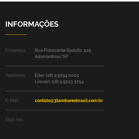
INFORMAÇÕES
Endereço:
Rua Fioravante Spósito, 525
Adamantina/SP
Telefones:
Eder: (18) 9 9794 0005
Lincoln: (18) 9 9723 3754
E-Mail:
contato@3tamboresbrasil.com.br
Siga-nos: