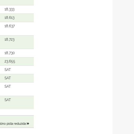
18,333
18,613
18,637
18,723
18,730
23,655
SAT
SAT
SAT
SAT
lino pista reduzida