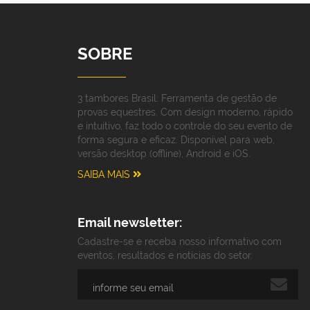
SOBRE
3 tambores Brasil: Ferramenta de gestão de
provas equestres. Com design moderno, rápido
e intuitivo, faz todo o controle do seu evento de
forma segura e eficaz. Disponível para web,
versão desktop (offline), Android e iOS.
SAIBA MAIS
Email newsletter:
Cadastre-se e receba nosso informativo com
eventos, resultados e notícias do setor.