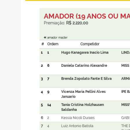
AMADOR (19 ANOS OU MA
Premiação:
R$ 2.220,00
amador master
#
Ordem
Competidor
1
1
Hugo Kanagawa Inacio Lima
LIND
2
6
Daniela Catarino Alexandre
MISS
3
7
Brenda Zopolato Fante E Silva
ARMA
4
9
Vicenza Maria Pellini Alves
IPE 
Januario
5
14
Tania Cristina Holzhausen
MISS
Saldanha
6
2
Kessia Nicoli Duraes
GABI
7
4
Luiz Antonio Batista
THE