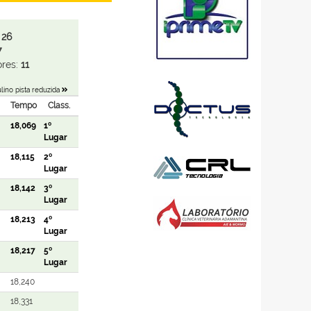
:
26
7
res:
11
lino pista reduzida
Tempo
Class.
18,069
1º
Lugar
18,115
2º
Lugar
18,142
3º
Lugar
18,213
4º
Lugar
18,217
5º
Lugar
18,240
18,331