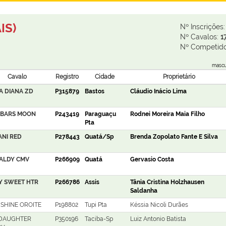
IS)
Nº Inscrições
Nº Cavalos:
1
Nº Competido
mascu
Cavalo
Registro
Cidade
Proprietário
A DIANA ZD
P315879
Bastos
Cláudio Inácio Lima
 BARS MOON
P243419
Paraguaçu
Rodnei Moreira Maia Filho
Pta
NI RED
P278443
Quatá/Sp
Brenda Zopolato Fante E Silva
BALDY CMV
P266909
Quatá
Gervasio Costa
Y SWEET HTR
P266786
Assis
Tânia Cristina Holzhausen
Saldanha
 SHINE OROITE
P198802
Tupi Pta
Késsia Nicoli Durães
 DAUGHTER
P350196
Taciba-Sp
Luiz Antonio Batista