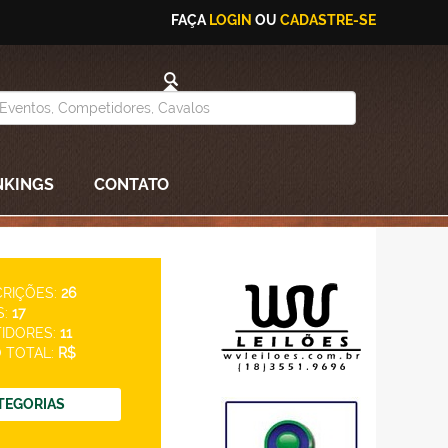
FAÇA
LOGIN
OU
CADASTRE-SE
NKINGS
CONTATO
CRIÇÕES:
26
S:
17
IDORES:
11
 TOTAL:
R$
TEGORIAS