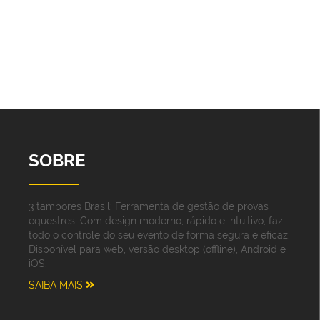
SOBRE
3 tambores Brasil: Ferramenta de gestão de provas
equestres. Com design moderno, rápido e intuitivo, faz
todo o controle do seu evento de forma segura e eficaz.
Disponível para web, versão desktop (offline), Android e
iOS.
SAIBA MAIS