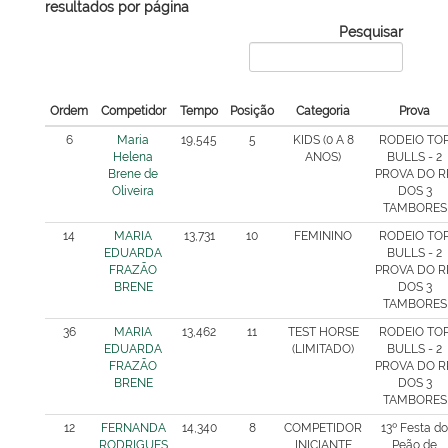
resultados por página
Pesquisar
Ordem
Competidor
Tempo
Posição
Categoria
Prova
6
Maria
19,545
5
KIDS (0 A 8
RODEIO TO
Helena
ANOS)
BULLS - 2
Brene de
PROVA DO R
Oliveira
DOS 3
TAMBORES
14
MARIA
13,731
10
FEMININO
RODEIO TO
EDUARDA
BULLS - 2
FRAZÃO
PROVA DO R
BRENE
DOS 3
TAMBORES
36
MARIA
13,462
11
TEST HORSE
RODEIO TO
EDUARDA
(LIMITADO)
BULLS - 2
FRAZÃO
PROVA DO R
BRENE
DOS 3
TAMBORES
12
FERNANDA
14,340
8
COMPETIDOR
13º Festa do
RODRIGUES
INICIANTE
Peão de