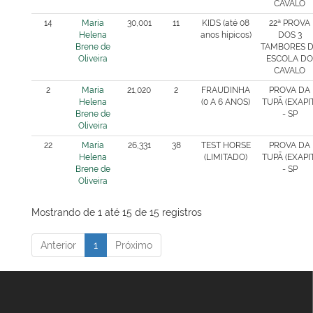
CAVALO
14
Maria
30,001
11
KIDS (até 08
22ª PROVA
Helena
anos hípicos)
DOS 3
Brene de
TAMBORES 
Oliveira
ESCOLA DO
CAVALO
2
Maria
21,020
2
FRAUDINHA
PROVA DA
Helena
(0 A 6 ANOS)
TUPÃ (EXAPIT
Brene de
- SP
Oliveira
22
Maria
26,331
38
TEST HORSE
PROVA DA
Helena
(LIMITADO)
TUPÃ (EXAPIT
Brene de
- SP
Oliveira
Mostrando de 1 até 15 de 15 registros
Anterior
1
Próximo