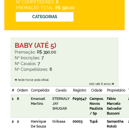
Nº COMPETIDORES:
6
PREMIAÇÃO TOTAL:
R$ 390,00
CATEGORIAS
BABY (ATÉ 5)
Premiação:
R$ 390,00
Nº Inscrições:
7
Nº Cavalos:
7
Nº Competidores:
6
teste horse pista oficial
kids (até 8 anos)
#
Ordem
Competidor
Cavalo
Registro
Cidade
Proprietário
1
6
Emanuel
ETERNALY
P290547
Campos.
Fábio
Martins
JAY
Novos
Marcelo
SHUGAR
Paulista
Salvador
/ Sp
Bussoni
2
2
Henrique
tiribaaa
00003
Tupã
Samantha
De Souza
Rotoli