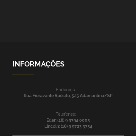
INFORMAÇÕES
Endereço:
Rua Fioravante Spósito, 525 Adamantina/SP
Telefones:
Eder: (18) 9 9794 0005
Lincoln: (18) 9 9723 3754