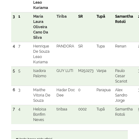
Leao
Kuriama
3
1
Maria
Tiriba
SR
Tupã
Samantha
Laura
Rotoli
Oliveira
Cano Da
Silva
4
7
Henrique
PANDORA
SR
Tupa
Renan
De Souza
Leao
Kuriama
5
5
Isadora
GUY LUTI
M250273
Varpa
Paulo
Palomo
Cesar
Scariot
6
3
Maithe
Hadar Doc
0
Parapua
Alex
Vitoria De
Dee
Sandro
Souza
Jorge
7
4
Heloisa
tiribaa
0002
Tupã
Samantha
Bonfim
Rotoli
Neves