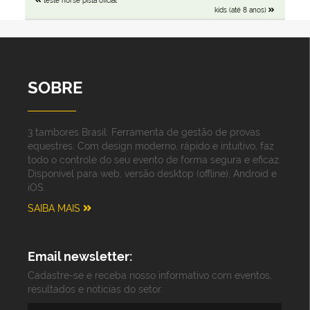
teste horse pista oficial
kids (até 8 anos)
SOBRE
3 tambores Brasil: Ferramenta de gestão de provas
equestres. Com design moderno, rápido e intuitivo, faz
todo o controle do seu evento de forma segura e eficaz.
Disponível para web, versão desktop (offline), Android e
iOS.
SAIBA MAIS
Email newsletter:
Cadastre-se e receba nosso informativo com eventos,
resultados e notícias do setor.