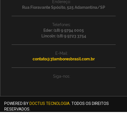
Endereço:
Rua Fioravante Spósito, 525 Adamantina/SP
Telefones:
Eder: (18) 9 9794 0005
Lincoln: (18) 9 9723 3754
E-Mail:
contato@3tamboresbrasil.com.br
Siga-nos:
POWERED BY
DOCTUS TECNOLOGIA
. TODOS OS DIREITOS
RESERVADOS.