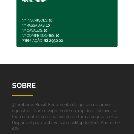
FINAL MIRIM
Nº INSCRIÇÕES:
10
Nº PASSADAS:
10
Nº CAVALOS:
10
Nº COMPETIDORES:
10
PREMIAÇÃO:
R$ 2.950,00
SOBRE
3 tambores Brasil: Ferramenta de gestão de provas
equestres. Com design moderno, rápido e intuitivo, faz
todo o controle do seu evento de forma segura e eficaz.
Disponível para web, versão desktop (offline), Android e
iOS.