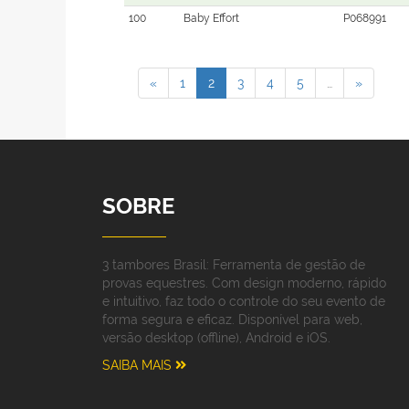
100
Baby Effort
P068991
«
1
2
3
4
5
…
»
SOBRE
3 tambores Brasil: Ferramenta de gestão de
provas equestres. Com design moderno, rápido
e intuitivo, faz todo o controle do seu evento de
forma segura e eficaz. Disponível para web,
versão desktop (offline), Android e iOS.
SAIBA MAIS