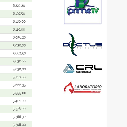
6.222,20
6.197,50
6.180,00
6.110,00
6.056,20
5.930,00
5.882,50
5.832,00
5.830,00
5.740,00
5.666,35
5.555,00
5.401,00
5.376,00
5.366,30
5.308,00