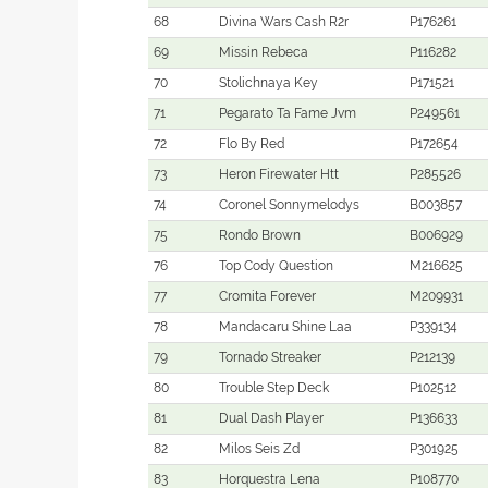
68
Divina Wars Cash R2r
P176261
69
Missin Rebeca
P116282
70
Stolichnaya Key
P171521
71
Pegarato Ta Fame Jvm
P249561
72
Flo By Red
P172654
73
Heron Firewater Htt
P285526
74
Coronel Sonnymelodys
B003857
75
Rondo Brown
B006929
76
Top Cody Question
M216625
77
Cromita Forever
M209931
78
Mandacaru Shine Laa
P339134
79
Tornado Streaker
P212139
80
Trouble Step Deck
P102512
81
Dual Dash Player
P136633
82
Milos Seis Zd
P301925
83
Horquestra Lena
P108770