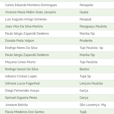
Carlos Eduardo Monteiro Domingues
Penapolis
Vicenza Maria Pellini Alves Januário
Quata
Luiz Augusto Amigo Gimenes
Parapuã
Joao Vitor Da Silva Martins
Paraguaçu Paulista
Paulo Sérgio Zaparolli Dedemo
Marilia/Sp
Donata Prata Volpon
Prudente
Rodrigo Neres Da Silva
Tupi Paulista- Sp
Paulo Sérgio Zaparolli Dedemo
Marilia/Sp
Mayana Cinesi Muniz
Tupi Paulista
Rodrigo Garozi Da Silva
Bastos
Adriano Cristian Lopes
Tupa Sp
Gilmara Lucia Foganholi
Lençois Paulista
Diego Fernandes Araujo
Garça
Samuel Gigueira Peres
Garça
Joseane Batista
São Lourenço- Mg
Flavia Medeiros Dos Santos
Tupã