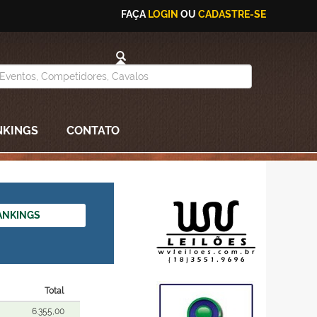
FAÇA
LOGIN
OU
CADASTRE-SE
NKINGS
CONTATO
ANKINGS
Total
6.355,00