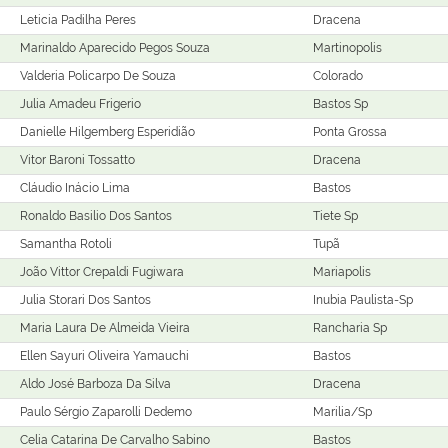
Leticia Padilha Peres
Dracena
Marinaldo Aparecido Pegos Souza
Martinopolis
Valderia Policarpo De Souza
Colorado
Julia Amadeu Frigerio
Bastos Sp
Danielle Hilgemberg Esperidião
Ponta Grossa
Vitor Baroni Tossatto
Dracena
Cláudio Inácio Lima
Bastos
Ronaldo Basilio Dos Santos
Tiete Sp
Samantha Rotoli
Tupã
João Vittor Crepaldi Fugiwara
Mariapolis
Julia Storari Dos Santos
Inubia Paulista-Sp
Maria Laura De Almeida Vieira
Rancharia Sp
Ellen Sayuri Oliveira Yamauchi
Bastos
Aldo José Barboza Da Silva
Dracena
Paulo Sérgio Zaparolli Dedemo
Marilia/Sp
Celia Catarina De Carvalho Sabino
Bastos