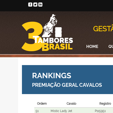
GEST
HOME
Q
RANKINGS
PREMIAÇÃO GERAL CAVALOS
Ordem
Cavalo
Registro
51
Mistic Lady Jet
P115951