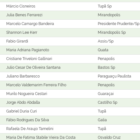
Márcio Cisneiros
Tupã Sp
Julia Benes Ferrarezi
Mirandopolis
Marcelo Camargo Bandeira
Presidente Prudente/Sp
Shannon Lee Kerr
Mirandopolis Sp
Fabio Girardi
Assis/Sp
Maria Adriana Pagianoto
Quata
Cristiane Triveloni Gallinari
Penapolis
Julio Cesar De Oliveira Santana
Bastos Sp
Juliano Barbaresco
Paraguaçu Paulista
Marcelo Valdemarim Ferreira Filho
Penapolis
Murilo Nogueira Cestari
Guaraçai
Jorge Abdo Abdalla
Castilho Sp
Gabriel Duria Curi
Tupã
Fábio Rodrigues Da Silva
Galia
Rafaela De Araujo Tamelini
Tupã
Maria De Fatima Stabile Vieira Da Costa
Osvaldo Cruz