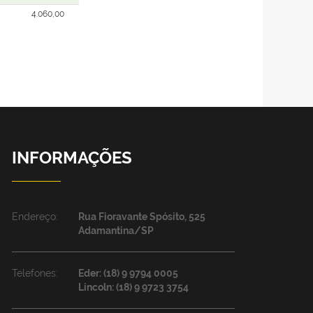
4.060,00
INFORMAÇÕES
Endereço:
Rua Fioravante Spósito, 525
Adamantina/SP
Telefones:
Eder: (18) 9 9794 0005
Lincoln: (18) 9 9723 3754