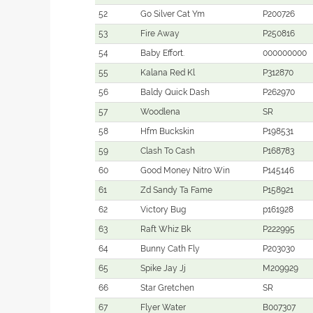
52
Go Silver Cat Ym
P200726
53
Fire Away
P250816
54
Baby Effort.
000000000
55
Kalana Red Kl
P312870
56
Baldy Quick Dash
P262970
57
Woodlena
SR
58
Hfm Buckskin
P198531
59
Clash To Cash
P168783
60
Good Money Nitro Win
P145146
61
Zd Sandy Ta Fame
P158921
62
Victory Bug
p161928
63
Raft Whiz Bk
P222995
64
Bunny Cath Fly
P203030
65
Spike Jay Jj
M209929
66
Star Gretchen
SR
67
Flyer Water
B007307