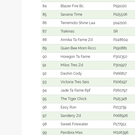
84
Blazer Fire Bc
P191020
85
Savana Time
P125506
86
Terremoto Shine Laa
p142100
87
Trakinas
SR
88
Annika Ta Fame Zd
P248604
89
Quen Bee Morn Ricci
P190881
90
Horegon Ta Fame
P302350
91
Milos Tres Zd
P301927
92
Dashin Cody
P166817
93
Victoria Tres Seis
P206197
94
Jade Ta Fame Rpf
P260797
95
The Tiger Chick
P125348
96
Easy Run
P213739
97
Sandeny Zd
P068926
98
Sweet Firewater
P177951
99
Pandora Max
M226396