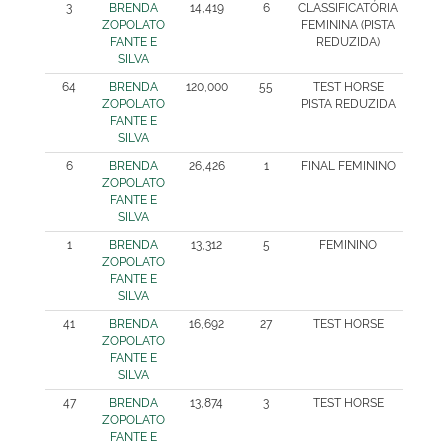
3
BRENDA
14,419
6
CLASSIFICATÓRIA
ZOPOLATO
FEMININA (PISTA
FANTE E
REDUZIDA)
SILVA
64
BRENDA
120,000
55
TEST HORSE
ZOPOLATO
PISTA REDUZIDA
FANTE E
SILVA
6
BRENDA
26,426
1
FINAL FEMININO
ZOPOLATO
FANTE E
SILVA
1
BRENDA
13,312
5
FEMININO
ZOPOLATO
FANTE E
SILVA
41
BRENDA
16,692
27
TEST HORSE
ZOPOLATO
FANTE E
SILVA
47
BRENDA
13,874
3
TEST HORSE
ZOPOLATO
FANTE E