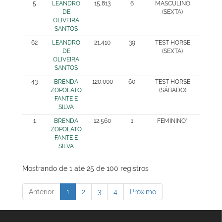
5
LEANDRO
15,813
6
MASCULINO
DE
(SEXTA)
OLIVEIRA
SANTOS
62
LEANDRO
21,410
39
TEST HORSE
DE
(SEXTA)
OLIVEIRA
SANTOS
43
BRENDA
120,000
60
TEST HORSE
ZOPOLATO
(SÁBADO)
FANTE E
SILVA
1
BRENDA
12,560
1
FEMININO*
ZOPOLATO
FANTE E
SILVA
Mostrando de 1 até 25 de 100 registros
Anterior
1
2
3
4
Próximo