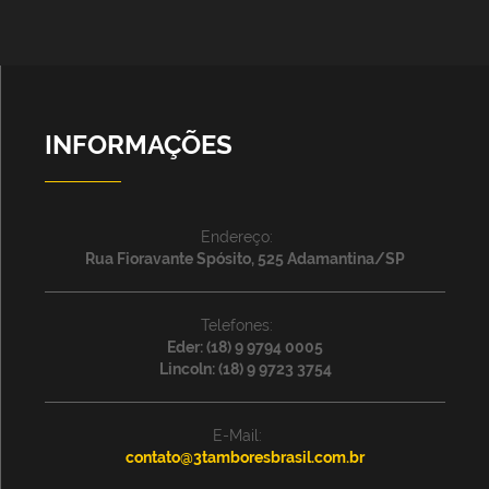
INFORMAÇÕES
Endereço:
Rua Fioravante Spósito, 525 Adamantina/SP
Telefones:
Eder: (18) 9 9794 0005
Lincoln: (18) 9 9723 3754
E-Mail:
contato@3tamboresbrasil.com.br