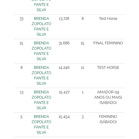
FANTE E
SILVA
33
BRENDA
13,728
8
Test Horse
ZOPOLATO
FANTE E
SILVA
15
BRENDA
31,686
15
FINAL FEMININO
ZOPOLATO
FANTE E
SILVA
8
BRENDA
14,246
11
TEST HORSE
ZOPOLATO
FANTE E
SILVA
13
BRENDA
15,427
1
AMADOR (19
ZOPOLATO
ANOS OU MAIS)
FANTE E
(SÁBADO)
SILVA
5
BRENDA
15,454
3
FEMININO
ZOPOLATO
(SÁBADO)
FANTE E
SILVA