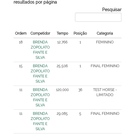
resultados por página
Pesquisar
Ordem
Competidor
Tempo
Posição
Categoria
18
BRENDA
12,766
1
FEMININO
ZOPOLATO
FANTE E
SILVA
15
BRENDA
25,506
1
FINAL FEMININO
ZOPOLATO
FANTE E
SILVA
11
BRENDA
120,000
36
TEST HORSE -
ZOPOLATO
LIMITADO
FANTE E
SILVA
11
BRENDA
29,085
5
FINAL FEMININO
ZOPOLATO
FANTE E
SILVA