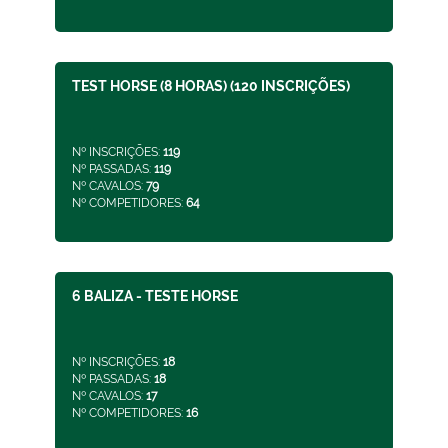
TEST HORSE (8 HORAS) (120 INSCRIÇÕES)
Nº INSCRIÇÕES:
119
Nº PASSADAS:
119
Nº CAVALOS:
79
Nº COMPETIDORES:
64
6 BALIZA - TESTE HORSE
Nº INSCRIÇÕES:
18
Nº PASSADAS:
18
Nº CAVALOS:
17
Nº COMPETIDORES:
16