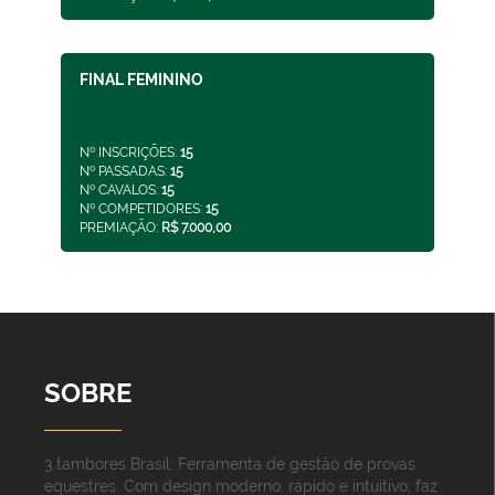
FINAL FEMININO
Nº INSCRIÇÕES:
15
Nº PASSADAS:
15
Nº CAVALOS:
15
Nº COMPETIDORES:
15
PREMIAÇÃO:
R$ 7.000,00
SOBRE
3 tambores Brasil: Ferramenta de gestão de provas
equestres. Com design moderno, rápido e intuitivo, faz